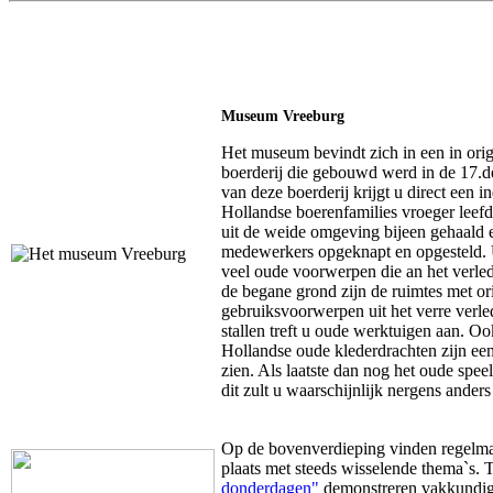
Museum Vreeburg
Het museum bevindt zich in een in origi
boerderij die gebouwd werd in de 17.d
van deze boerderij krijgt u direct een 
Hollandse boerenfamilies vroeger leefd
uit de weide omgeving bijeen gehaald e
medewerkers opgeknapt en opgesteld. U
veel oude voorwerpen die an het verle
de begane grond zijn de ruimtes met o
gebruiksvoorwerpen uit het verre verled
stallen treft u oude werktuigen aan. O
Hollandse oude klederdrachten zijn een
zien. Als laatste dan nog het oude spe
dit zult u waarschijnlijk nergens anders
Op de bovenverdieping vinden regelmat
plaats met steeds wisselende thema`s. 
donderdagen"
demonstreren vakkundig